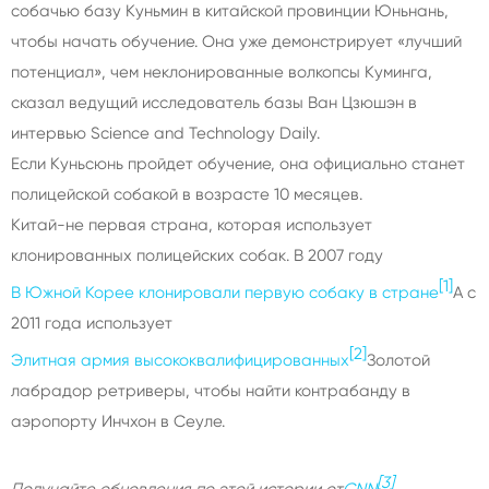
собачью базу Куньмин в китайской провинции Юньнань,
чтобы начать обучение. Она уже демонстрирует «лучший
потенциал», чем неклонированные волкопсы Куминга,
сказал ведущий исследователь базы Ван Цзюшэн в
интервью Science and Technology Daily.
Если Куньсюнь пройдет обучение, она официально станет
полицейской собакой в возрасте 10 месяцев.
Китай-не первая страна, которая использует
клонированных полицейских собак. В 2007 году
[1]
В Южной Корее клонировали первую собаку в стране
А с
2011 года использует
[2]
Элитная армия высококвалифицированных
Золотой
лабрадор ретриверы, чтобы найти контрабанду в
аэропорту Инчхон в Сеуле.
[3]