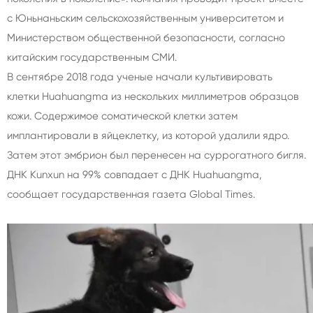
с Юньнаньским сельскохозяйственным университетом и
Министерством общественной безопасности, согласно
китайским государственным СМИ.
В сентябре 2018 года ученые начали культивировать
клетки Huahuangma из нескольких миллиметров образцов
кожи. Содержимое соматической клетки затем
имплантировали в яйцеклетку, из которой удалили ядро.
Затем этот эмбрион был перенесен на суррогатного бигля.
ДНК Kunxun на 99% совпадает с ДНК Huahuangma,
сообщает государственная газета Global Times.