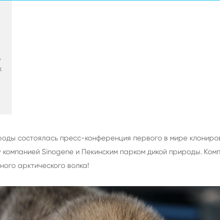
у
х
ироды состоялась пресс-конференция первого в мире клониро
 компанией Sinogene и Пекинским парком дикой природы. Ком
ного арктического волка!