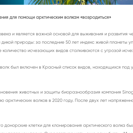
ания для помощи арктическим волкам «возродиться»
века и является важной основой для выживания и развития ч
дикой природы: за последние 50 лет индекс живой планеты у
е количество исчезающих видов сталкиваются с угрозой исче
й волк был включен в Красный список видов, находящихся по
зновения животных и защиты биоразнообразия компания Sino
 арктических волков в 2020 году. После двух лет напряженно
что донорские клетки для клонирования арктического волка бы