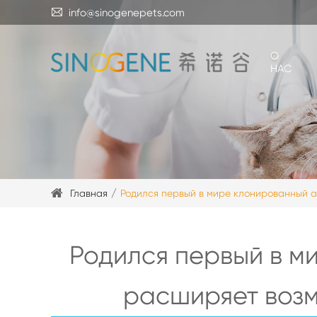

info@sinogenepets.com
О
НАС
Главная
Родился первый в мире клонированный а
Родился первый в м
расширяет возм