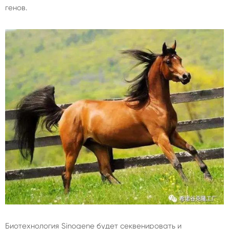
генов.
Биотехнология Sinogene будет секвенировать и