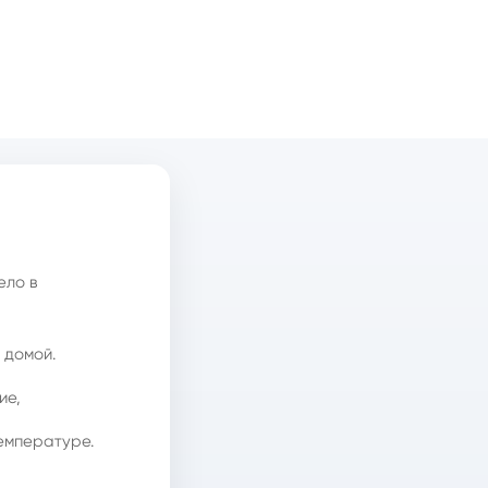
ело в
 домой.
ие,
емпературе.