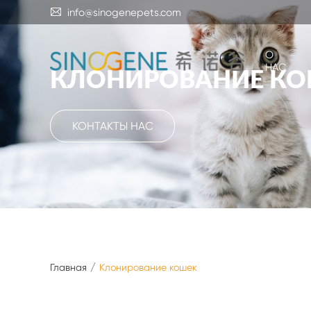

info@sinogenepets.com
О
НАС
КЛОНИРОВАНИЕ К
КОНТАКТЫ НАС
Главная
Клонирование кошек