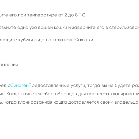
те его при температуре от 2 до 8 ° C.
озьмите одно ухо вашей кошки и заверните его в стерилизован
 кладите кубики льда на тело вашей кошки.
хранения
ред с
Синоген
Предоставленные услуги, тогда вы не будете р
. Когда начнется сбор образцов для процесса клонирования
ь, когда клонированная кошка доставляется своим владельцам 